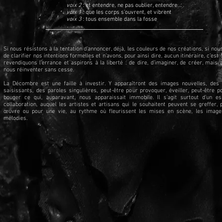
voix 2
: et entendre, ne pas oublier, entendre...
v
oix 1
: que les corps s’ouvrent, et vibrent
voix 3
: tous ensemble dans la fosse
Si nous résistons à la tentation d’annoncer, déjà, les couleurs de nos créations, si nou
de clarifier nos intentions formelles et n’avons, pour ainsi dire, aucun itinéraire, c’est
revendiquons l’errance et aspirons à la liberté : de dire, d’imaginer, de créer, mais 
nous réinventer sans cesse.
La Décombre est une faille à investir. Y apparaîtront des images nouvelles, des
saisissants, des paroles singulières, peut-être pour provoquer, éveiller, peut-être p
bouger ce qui, auparavant, nous apparaissait immobile. Il s’agit surtout d’un e
collaboration, auquel les artistes et artisans qui le souhaitent peuvent se greffer,
œuvre ou pour une vie, au rythme où fleurissent les mises en scène, les image
mélodies.