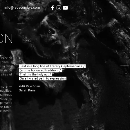
info@ladecombre.com
ON
u Parc de
s dans la
i la date
.
Last in a long line of literary kleptomaniacs /
décès de
.
(a time honoured tradition) /
aires et
.
Theft is the holy act /
.
On a twisted path to expression.
4.48 Psychosis
combre —
Sarah Kane
nquilles.
ma, nous
. Nous ne
s pensées
de table.
gueuses…