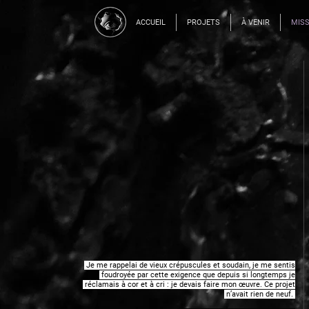
ACCUEIL
PROJETS
À VENIR
MIS
.
Je me rappelai de vieux crépuscules et soudain, je me sentis
.
foudroyée par cette exigence que depuis si longtemps je
.
réclamais à cor et à cri : je devais faire mon œuvre. Ce projet
.
n’avait rien de neuf.