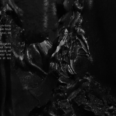
s évitons
 que nous
aussi, de
 espaces
our faire
space de
 pour une
s et les