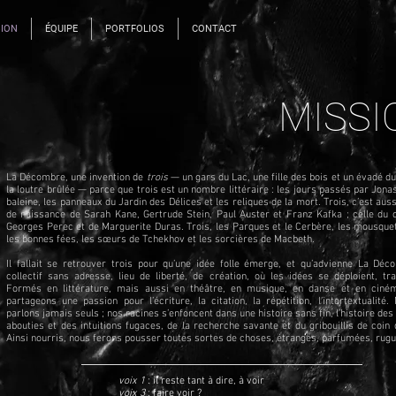
SION
ÉQUIPE
PORTFOLIOS
CONTACT
MISSI
La Décombre, une invention de
trois
— un gars du Lac, une fille des bois et un évadé d
la loutre brûlée — parce que trois est un nombre littéraire : les jours passés par Jona
baleine, les panneaux du Jardin des Délices et les reliques de la mort. Trois, c’est auss
de naissance de Sarah Kane, Gertrude Stein, Paul Auster et Franz Kafka ; celle du 
Georges Perec et de Marguerite Duras. Trois, les Parques et le Cerbère, les mousquet
les bonnes fées, les sœurs de Tchekhov et les sorcières de Macbeth.
Il fallait se retrouver trois pour qu’une idée folle émerge, et qu’advienne La Dé
collectif sans adresse, lieu de liberté, de création, où les idées se déploient, tra
Formés en littérature, mais aussi en théâtre, en musique, en danse et en ciné
partageons une passion pour l’écriture, la citation, la répétition, l’intertextualité
parlons jamais seuls ; nos racines s’enfoncent dans une histoire sans fin, l’histoire de
abouties et des intuitions fugaces, de la recherche savante et du gribouillis de coin 
Ainsi nourris, nous ferons pousser toutes sortes de choses, étranges, parfumées, ru
voix 1
: il reste tant à dire, à voir
voix 3
: faire voir ?